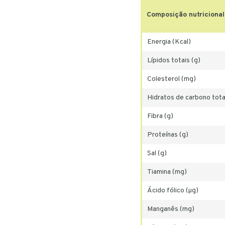
Composição nutricional
Energia (Kcal)
Lípidos totais (g)
Colesterol (mg)
Hidratos de carbono tota
Fibra (g)
Proteínas (g)
Sal (g)
Tiamina (mg)
Ácido fólico (µg)
Manganês (mg)