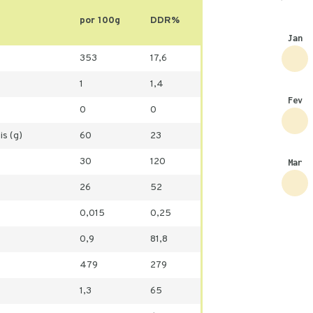
por 100g
DDR%
Jan
353
17,6
1
1,4
Fev
0
0
is (g)
60
23
30
120
Mar
26
52
0,015
0,25
0,9
81,8
479
279
1,3
65