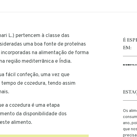
inari L.) pertencem à classe das
É ES
sideradas uma boa fonte de proteínas
EM:
o incorporadas na alimentação de forma
na região mediterrânica e Índia.
VITAM
ua fácil confeção, uma vez que
 tempo de cozedura, tendo assim
ais.
ESTA
que a cozedura é uma etapa
Os ali
mento da disponibilidade dos
consum
este alimento.
ano, po
que nos
precis