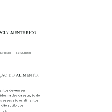
PECIALMENTE RICO
INA B1
FÓSFORO
ÇÃO DO ALIMENTO:
mentos devem ser
idos na devida estação do
is esses são os alimentos
 dão aquilo que
amos.