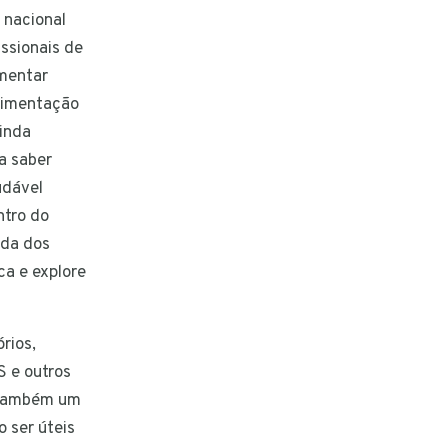
 nacional
issionais de
imentar
alimentação
ainda
da saber
udável
ntro do
oda dos
ca e explore
rios,
S e outros
m também um
 ser úteis