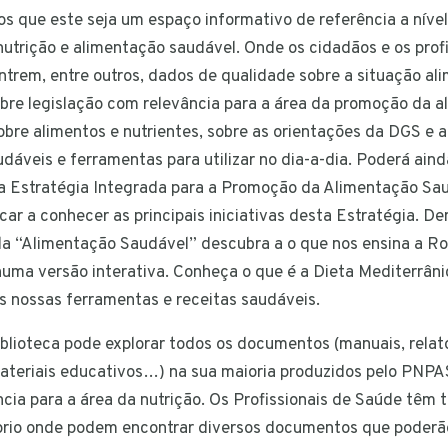
 que este seja um espaço informativo de referência a nível
nutrição e alimentação saudável. Onde os cidadãos e os prof
trem, entre outros, dados de qualidade sobre a situação al
obre legislação com relevância para a área da promoção da 
obre alimentos e nutrientes, sobre as orientações da DGS e 
udáveis e ferramentas para utilizar no dia-a-dia. Poderá ain
 a Estratégia Integrada para a Promoção da Alimentação Sa
icar a conhecer as principais iniciativas desta Estratégia. De
da “Alimentação Saudável” descubra a o que nos ensina a R
uma versão interativa. Conheça o que é a Dieta Mediterrâni
 nossas ferramentas e receitas saudáveis.
blioteca pode explorar todos os documentos (manuais, relató
ateriais educativos…) na sua maioria produzidos pelo PNPA
cia para a área da nutrição. Os Profissionais de Saúde tê
prio onde podem encontrar diversos documentos que poderão