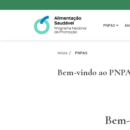
Saltar para o conteúdo
PNPAS
Al
PNPAS
Início
Bem-vindo ao PNP
Bem-