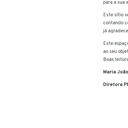
para a sua a
Este sítio 
contando co
já agradec
Este espaço
ao seu obje
Boas leitur
Maria João
Diretora 