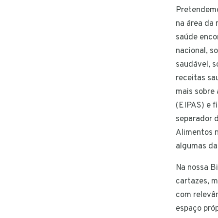
Pretendemos
na área da 
saúde encon
nacional, s
saudável, s
receitas sa
mais sobre
(EIPAS) e f
separador 
Alimentos n
algumas das
Na nossa Bi
cartazes, m
com relevân
espaço pró