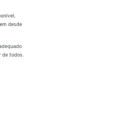
onível,
quem desde
s adequado
r de todos.