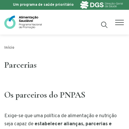
Um programa de saúde prioritário
Saltar para o conteúdo
Início
Parcerias
Os parceiros do PNPAS
Exige-se que uma política de alimentação e nutrição
seja capaz de
estabelecer alianças, parcerias e