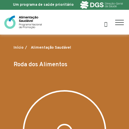
Um programa de saúde prioritário
Saltar para o conteúdo
Alimentação Saudável
Início
Roda dos Alimentos