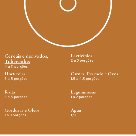
Cereais e derivados,
Lacticínios
Tubérculos
2 a 3 porções
4 a 11 porções
Hortícolas
Carnes, Pescado e Ovos
3 a 5 porções
1,5 a 4,5 porções
Fruta
Leguminosas
3 a 5 porções
1 a 2 porções
Gorduras e Óleos
Água
1 a 3 porções
1,5L