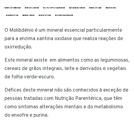
COBALTO
CRÓMIO
MANGANÉSIO
SELÉNIO
COBRE
IODO
FLÚOR
ZINCO
FERRO
POTÁSSIO
O Molibdénio é um mineral essencial particularmente
para a enzima xantina oxidase que realiza reações de
oxirredução.
Este mineral existe em alimentos como as leguminosas,
cereais de grãos integrais, leite e derivados e vegetais
de folha verde-escuro.
Défices deste mineral não são conhecidos à exceção de
pessoas tratadas com Nutrição Parentérica, que têm
como sintomas alterações mentais e do metabolismo
do enxofre e purina.