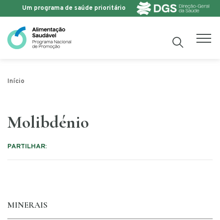
Um programa de saúde prioritário
Saltar para o conteúdo
Início
Molibdénio
PARTILHAR:
MINERAIS