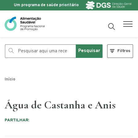
Um programa de saúde prioritário
Saltar para o conteúdo
Pesquisar
Filtros
Início
Água de Castanha e Anis
PARTILHAR: