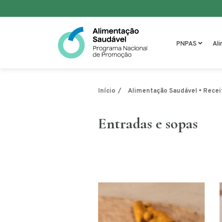
Saltar para o conteúdo
PNPAS
Al
Início
Alimentação Saudável • Recei
Entradas e sopas