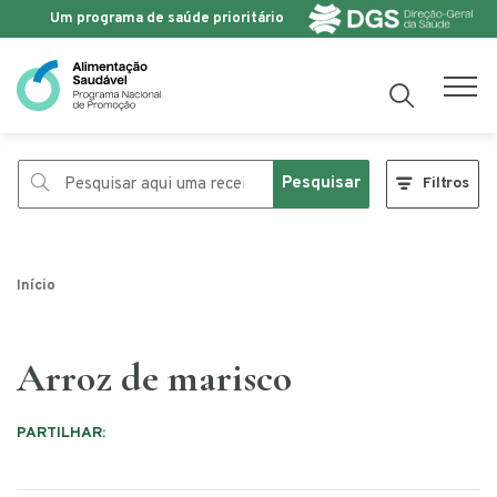
Um programa de saúde prioritário
Saltar para o conteúdo
Pesquisar
Filtros
Início
Arroz de marisco
PARTILHAR: