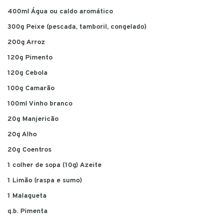
400ml Água ou caldo aromático
300g Peixe (pescada, tamboril, congelado)
200g Arroz
120g Pimento
120g Cebola
100g Camarão
100ml Vinho branco
20g Manjericão
20g Alho
20g Coentros
1 colher de sopa (10g) Azeite
1 Limão (raspa e sumo)
1 Malagueta
q.b. Pimenta