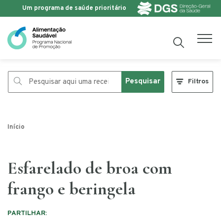
Um programa de saúde prioritário
Saltar para o conteúdo
Pesquisar
Filtros
Início
Esfarelado de broa com
frango e beringela
PARTILHAR: