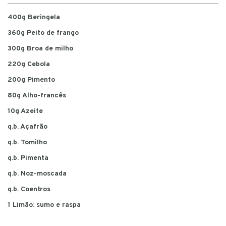
400g Beringela
360g Peito de frango
300g Broa de milho
220g Cebola
200g Pimento
80g Alho-francês
10g Azeite
q.b. Açafrão
q.b. Tomilho
q.b. Pimenta
q.b. Noz-moscada
q.b. Coentros
1 Limão: sumo e raspa