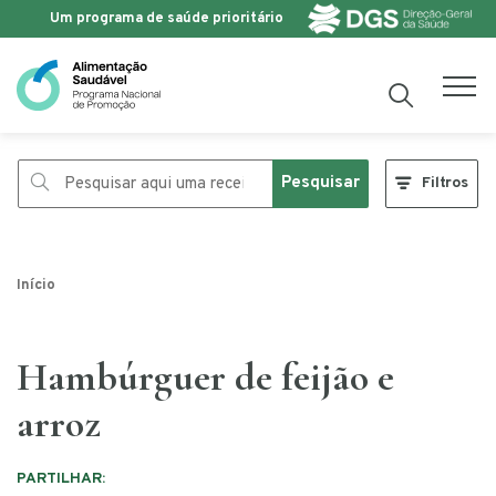
Um programa de saúde prioritário
Saltar para o conteúdo
Pesquisar
Filtros
Início
Hambúrguer de feijão e
arroz
PARTILHAR: