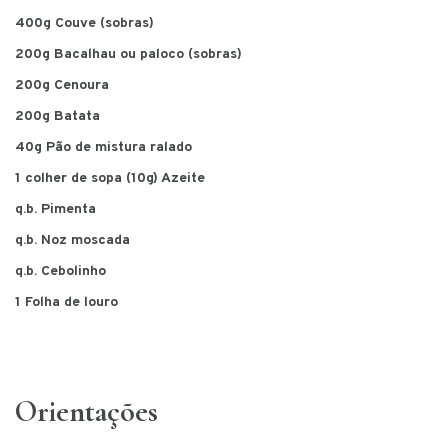
400g Couve (sobras)
200g Bacalhau ou paloco (sobras)
200g Cenoura
200g Batata
40g Pão de mistura ralado
1 colher de sopa (10g) Azeite
q.b. Pimenta
q.b. Noz moscada
q.b. Cebolinho
1 Folha de louro
Orientações