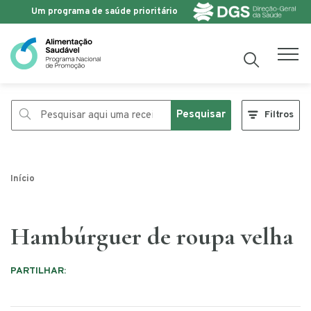
Um programa de saúde prioritário
Saltar para o conteúdo
Pesquisar
Filtros
Início
Hambúrguer de roupa velha
PARTILHAR: