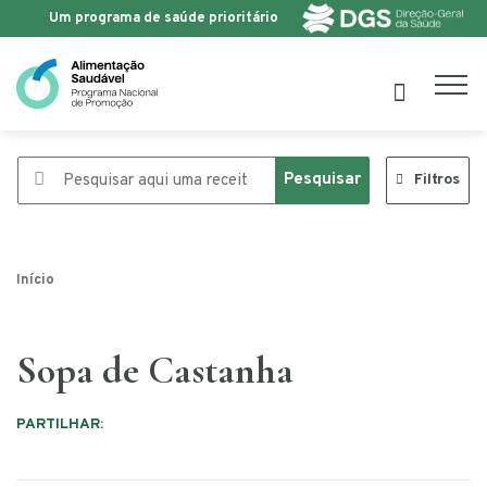
Um programa de saúde prioritário
Saltar para o conteúdo
Pesquisar
Filtros
Início
Sopa de Castanha
PARTILHAR: