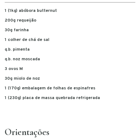
1 (1kg) abóbora butternut
200g requeijão
30g farinha
1 colher de chá de sal
q.b. pimenta
q.b. noz moscada
3 ovos M
30g miolo de noz
1 (170g) embalagem de folhas de espinafres
1 (230g) placa de massa quebrada refrigerada
Orientações