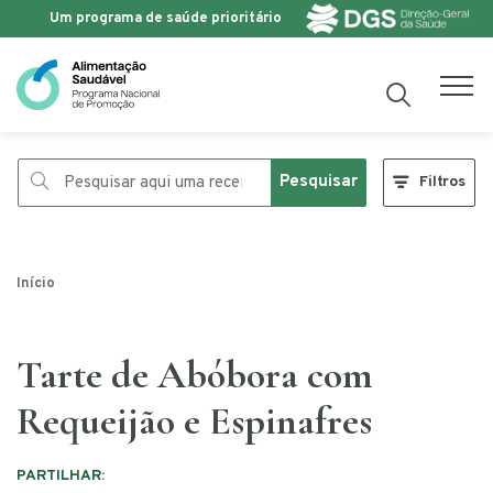
Um programa de saúde prioritário
Saltar para o conteúdo
Pesquisar
Filtros
Início
Tarte de Abóbora com
Requeijão e Espinafres
PARTILHAR: