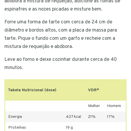
abóbora à mistura de requeijão, adicione as folhas de
espinafres e as nozes picadas e misture bem.
Forre uma forma de tarte com cerca de 24 cm de
diâmetro e bordos altos, com a placa de massa para
tarte. Pique o fundo com um garfo e recheie com a
mistura de requeijão e abóbora.
Leve ao forno e deixe cozinhar durante cerca de 40
minutos.
Tabela Nutricional (dose)
VDR*
Mulher
Homem
Energia
427 kcal
21%
17%
Proteínas
19 g