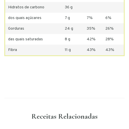
Hidratos de carbono
36 g
dos quais açúcares
7 g
7%
6%
Gorduras
24 g
35%
26%
das quais saturadas
8 g
42%
28%
Fibra
11 g
43%
43%
Receitas Relacionadas