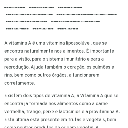
VITAMINA C
VITAMINA B12
ÁCIDO FÓLICO
VITAMINA B6 (PIRIDOXINA)
VITAMINA B5 (ÁCIDO PANTOTÉNICO)
VITAMINA B3 (NIACINA)
VITAMINA B2 (RIBOFLAVINA)
VITAMINA B1
VITAMINA K
VITAMINA E
A vitamina A é uma vitamina lipossolúvel, que se
encontra naturalmente nos alimentos. É importante
para a visão, para o sistema imunitário e para a
reprodução. Ajuda também o coração, os pulmões e
rins, bem como outros órgãos, a funcionarem
corretamente.
Existem dois tipos de vitamina A, a Vitamina A que se
encontra já formada nos alimentos como a carne
vermelha, frango, peixe e lacticínios e a provitamina A.
Esta última está presente em frutas e vegetais, bem