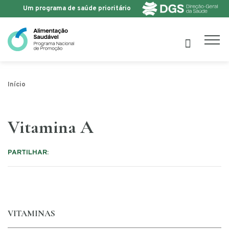
Um programa de saúde prioritário
Saltar para o conteúdo
Início
Vitamina A
PARTILHAR:
VITAMINAS